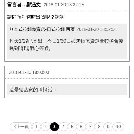
留言者：鄭涵文
2018-01-30 18:32:19
請問預計何時出貨呢？謝謝
熊本式拉麵專賣店-日式拉麵 回覆
2018-01-30 18:52:54
昨天1/29已寄出，今日1/30日如遇物流貨運量較多會較
晚到唷!請耐心等候。
2018-01-30 18:00:00
這是給店家的悄悄話‧‧‧
《上一頁
1
2
3
4
5
6
7
8
9
10