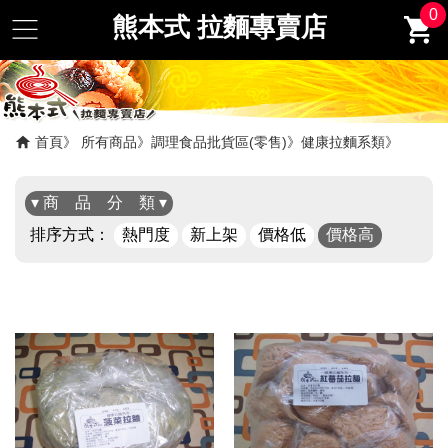
0
熊本式 拉麵專賣店
首頁
所有商品
調理食品批貨區(零售)
健康拉麵系類
▾ 商 品 分 類 ▾
排序方式：
熱門度
新上架
價格低
價格高