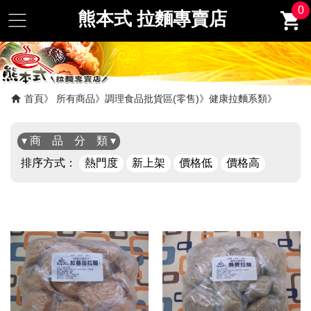
0
熊本式 拉麵專賣店
首頁
所有商品
調理食品批貨區(零售)
健康拉麵系類
▾ 商 品 分 類 ▾
排序方式：
熱門度
新上架
價格低
價格高