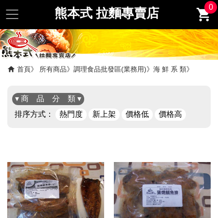
0
熊本式 拉麵專賣店
首頁
所有商品
調理食品批發區(業務用)
海 鮮 系 類
▾ 商 品 分 類 ▾
排序方式：
熱門度
新上架
價格低
價格高