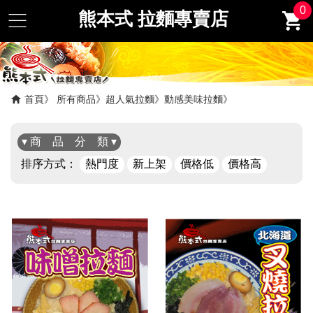
0
熊本式 拉麵專賣店
首頁
所有商品
超人氣拉麵
動感美味拉麵
▾ 商 品 分 類 ▾
排序方式：
熱門度
新上架
價格低
價格高