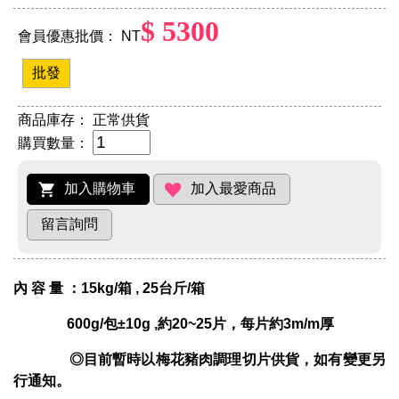
$ 5300
會員優惠批價： NT
批發
商品庫存：
正常供貨
購買數量：
內 容 量 ：15kg/箱 , 25台斤/箱
600g/包±10g ,約20~25片，每片約3m/m厚
◎目前暫時以梅花豬肉調理切片供貨，如有變更另
行通知。