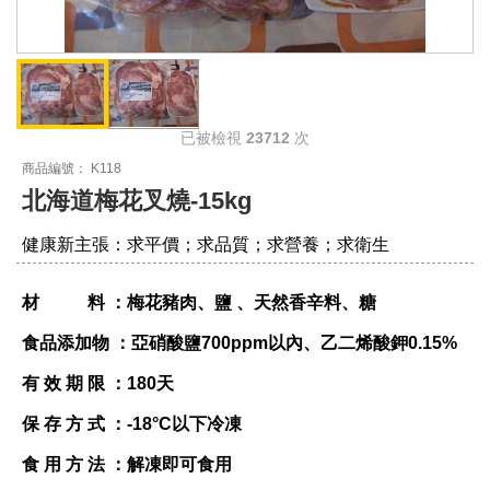
已被檢視
23712
次
商品編號： K118
北海道梅花叉燒-15kg
健康新主張：求平價；求品質；求營養；求衛生
材 料 ：梅花豬肉、鹽 、天然香辛料、糖
食品添加物 ：亞硝酸鹽700ppm以內、乙二烯酸鉀0.15%
有 效 期 限 ：180天
保 存 方 式 ：-18°C以下冷凍
食 用 方 法 ：解凍即可食用