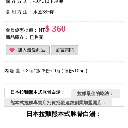
保 存 方 式 ：-10°C以下冷凍
食 用 方 法 ：水煮3分鐘
$ 360
會員優惠批價： NT
商品庫存：
已售完
內 容 量 ：3kg/包/28份±10g ( 每份/105g )
日本拉麵熊本式豚骨白湯：
拉麵最佳的吃法：
熊本式拉麵專賣店批貨批發連鎖創業加盟開店：
日本拉麵熊本式豚骨白湯：