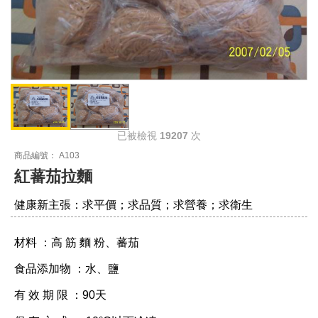
已被檢視
19207
次
商品編號： A103
紅蕃茄拉麵
健康新主張：求平價；求品質；求營養；求衛生
材料 ：高 筋 麵 粉、蕃茄
食品添加物 ：水、鹽
有 效 期 限 ：90天