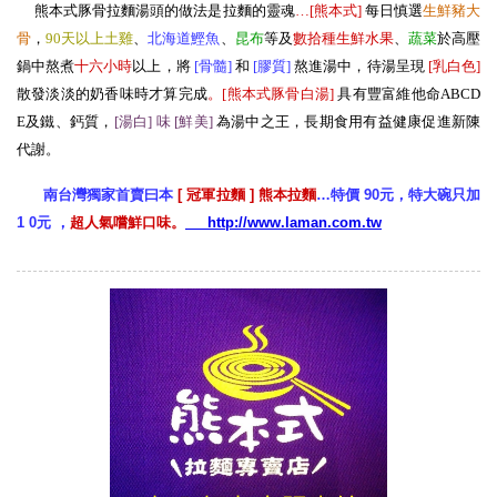
熊本式豚骨拉麵湯頭的做法是拉麵的靈魂
…[熊本式
]
每日慎選
生
鮮豬大
骨
，
90天以上土雞
、
北海道鰹魚
、
昆布
等及
數拾種生鮮水果
、
蔬菜
於高壓
鍋中熬煮
十六小時
以上，將
[骨髓
]
和
[膠質
]
熬進湯中，待湯呈現
[
乳白色
]
散發淡淡的奶香味時才算完成
。[熊本式豚骨白湯
]
具有豐富維他命ABCD
E及鐵、鈣質，
[湯白] 味 [鮮美
]
為湯中之王，長期食用有益健康促進新陳
代謝。
南台灣獨家首賣曰本
[ 冠軍拉麵 ] 熊本拉麵
…特價 90元，特大碗只加
1 0元 ，
超人氣嚐鮮口味。
http://www.laman.com.tw