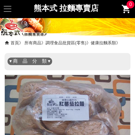
0
熊本式 拉麵專賣店
✖
首頁
所有商品
調理食品批貨區(零售)
健康拉麵系類
▾ 商 品 分 類 ▾