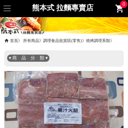
0
熊本式 拉麵專賣店
✖
首頁
所有商品
調理食品批貨區(零售)
燒烤調理系類
▾ 商 品 分 類 ▾