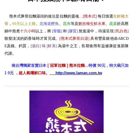
熊本式豚骨拉麵湯頭的做法是拉麵的靈魂
…[熊本式
]
每日慎選
生
鮮豬大
骨
，
90天以上土雞
、
北海道鰹魚
、
昆布
等及
數拾種生鮮水果
、
蔬菜
於高壓
鍋中熬煮
十六小時
以上，將
[骨髓
]
和
[膠質
]
熬進湯中，待湯呈現
[
乳白色
]
散發淡淡的奶香味時才算完成
。[熊本式豚骨白湯
]
具有豐富維他命ABCD
E及鐵、鈣質，
[湯白] 味 [鮮美
]
為湯中之王，長期食用有益健康促進新陳
代謝。
南台灣獨家首賣曰本
[ 冠軍拉麵 ] 熊本拉麵
…特價 90元，特大碗只加
1 0元 ，
超人氣嚐鮮口味。
http://www.laman.com.tw