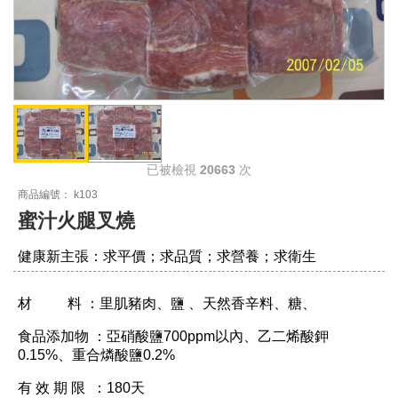
已被檢視
20663
次
商品編號： k103
蜜汁火腿叉燒
健康新主張：求平價；求品質；求營養；求衛生
材 料 ：里肌豬肉、鹽 、天然香辛料、糖、
食品添加物 ：亞硝酸鹽700ppm以內、乙二烯酸鉀
0.15%、重合燐酸鹽0.2%
有 效 期 限 ：180天