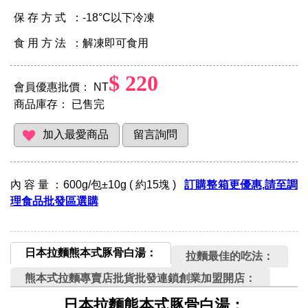
保 存 方 式 ：-18°C以下冷凍
食 用 方 法 ：解凍即可食用
$ 220
會員優惠批價： NT
商品庫存：
已售完
內 容 量 ：600g/包±10g ( 約15塊 )
訂購整箱更優惠,請至調
理食品批發區選購
日本拉麵熊本式豚骨白湯：
拉麵最佳的吃法：
熊本式拉麵專賣店批貨批發連鎖創業加盟開店：
日本拉麵熊本式豚骨白湯：