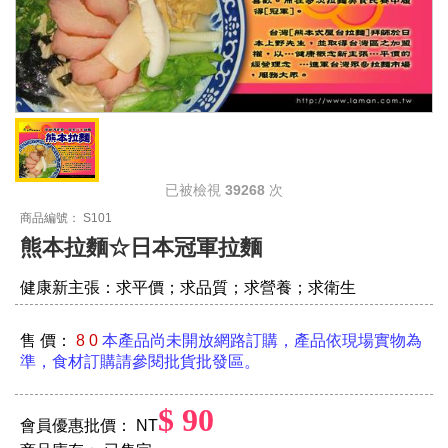
已被檢視
39268
次
商品編號： S101
熊本拉麵☆日本冠軍拉麵
健康新主張：求平價；求品質；求營養；求衛生
售 價：
8 0
本產品尚未開放網路訂購，產品依現場實物為
準，食材訂購請參閱批貨批發區。
$ 90
會員優惠批價： NT