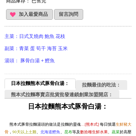
商品庫存：
已售完
主菜：日式叉燒肉 鮑魚 花枝
副菜：青菜 蛋 筍干 海苔 玉米
湯頭： 豚骨白湯 + 鰹魚
日本拉麵熊本式豚骨白湯：
拉麵最佳的吃法：
熊本式拉麵專賣店批貨批發連鎖創業加盟開店：
日本拉麵熊本式豚骨白湯：
熊本式豚骨拉麵湯頭的做法是拉麵的靈魂
…[熊本式
]
每日慎選
生
鮮豬大
骨
，
90天以上土雞
、
北海道鰹魚
、
昆布
等及
數拾種生鮮水果
、
蔬菜
於高壓