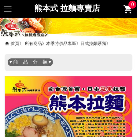
0
熊本式 拉麵專賣店
✖
首頁
所有商品
本季特價品專區
日式拉麵系類
▾ 商 品 分 類 ▾