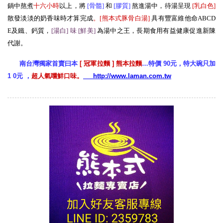
鍋中熬煮
十六小時
以上，將
[骨髓
]
和
[膠質
]
熬進湯中，待湯呈現
[
乳白色
]
散發淡淡的奶香味時才算完成
。[熊本式豚骨白湯
]
具有豐富維他命ABCD
E及鐵、鈣質，
[湯白] 味 [鮮美
]
為湯中之王，長期食用有益健康促進新陳
代謝。
南台灣獨家首賣曰本
[ 冠軍拉麵 ] 熊本拉麵
…特價 90元，特大碗只加
1 0元 ，
超人氣嚐鮮口味。
http://www.laman.com.tw