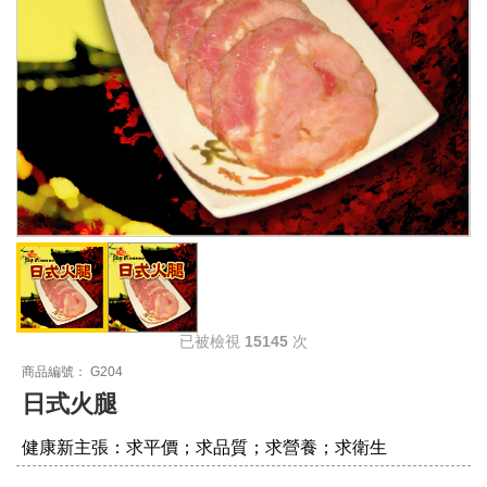
已被檢視
15145
次
商品編號： G204
日式火腿
健康新主張：求平價；求品質；求營養；求衛生