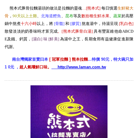
熊本式豚骨拉麵湯頭的做法是拉麵的靈魂
…[熊本式
]
每日慎選
生
鮮豬大
骨
，
90天以上土雞
、
北海道鰹魚
、
昆布
等及
數拾種生鮮水果
、
蔬菜
於高壓
鍋中熬煮
十六小時
以上，將
[骨髓
]
和
[膠質
]
熬進湯中，待湯呈現
[
乳白色
]
散發淡淡的奶香味時才算完成
。[熊本式豚骨白湯
]
具有豐富維他命ABCD
E及鐵、鈣質，
[湯白] 味 [鮮美
]
為湯中之王，長期食用有益健康促進新陳
代謝。
南台灣獨家首賣曰本
[ 冠軍拉麵 ] 熊本拉麵
…特價 90元，特大碗只加
1 0元 ，
超人氣嚐鮮口味。
http://www.laman.com.tw