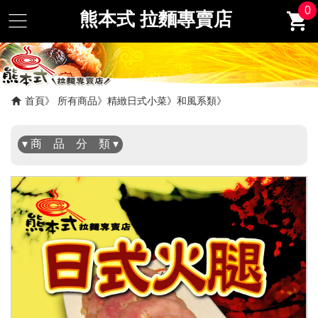
0
熊本式 拉麵專賣店
✖
首頁
所有商品
精緻日式小菜
和風系類
▾ 商 品 分 類 ▾