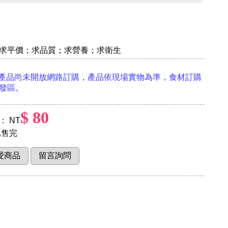
求平價；求品質；求營養；求衛生
產品尚未開放網路訂購，產品依現場實物為準，食材訂購
發區。
$ 80
 NT
售完