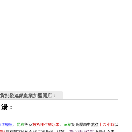
貨批發連鎖創業加盟開店：
白湯：
海道鰹魚
、
昆布
等及
數拾種生鮮水果
、
蔬菜
於高壓鍋中熬煮
十六小時
以
湯
]
具有豐富維他命ABCDE及鐵、鈣質，
[湯白] 味 [鮮美
]
為湯中之王，