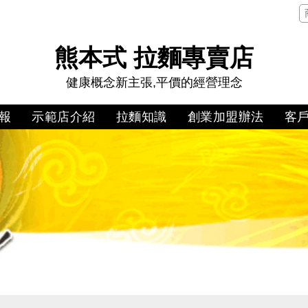
熊本式 拉麵專賣店
健康概念新主張,平價的經營理念
報
示範店介紹
拉麵知識
創業加盟辦法
客