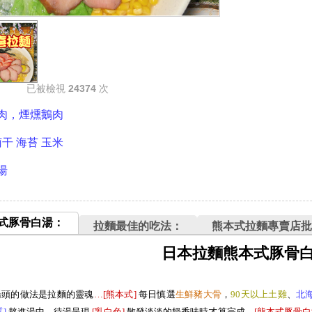
已被檢視
24374
次
燒肉，煙燻鵝肉
荀干 海苔 玉米
湯
式豚骨白湯：
拉麵最佳的吃法：
熊本式拉麵專賣店批
日本拉麵熊本式豚骨
湯頭的做法是拉麵的靈魂
…[熊本式
]
每日慎選
生
鮮豬大
骨
，
90天以上土雞
、
北
質
]
熬進湯中，待湯呈現
[
乳白色
]
散發淡淡的奶香味時才算完成
。[熊本式豚骨白