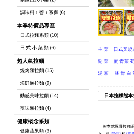
調味料﹝醬﹞系纇 (6)
本季特價品專區
日式拉麵系類 (10)
日 式 小 菜 類 (6)
主 菜：日式叉
超人氣拉麵
副 菜：蛋 青菜 
燒烤類拉麵 (15)
湯 頭： 豚 骨 白 
海鮮類拉麵 (9)
動感美味拉麵 (14)
日本拉麵熊本
辣味類拉麵 (4)
健康概念系類
熊本式豚骨拉麵
健康蔬果類 (3)
上，將
[骨髓
]
和
[膠