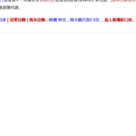
進新陳代謝。
曰本
[ 冠軍拉麵 ] 熊本拉麵
…特價 90元，特大碗只加1 0元 ，
超人氣嚐鮮口味。