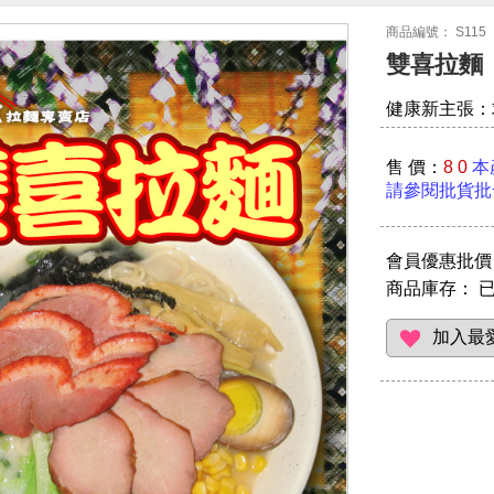
商品編號： S115
雙喜拉麵
健康新主張：
售 價：
8 0
本
請參閱批貨批
會員優惠批價：
商品庫存：
已