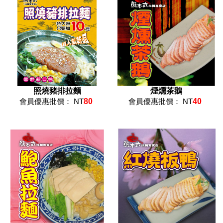
照燒豬排拉麵
煙燻茶鵝
會員優惠批價： NT
80
會員優惠批價： NT
40