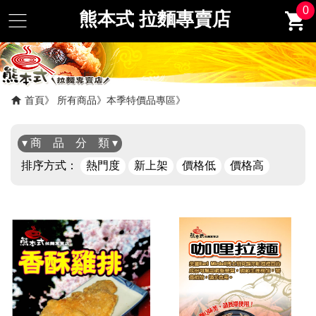
0
熊本式 拉麵專賣店
首頁
所有商品
本季特價品專區
▾ 商 品 分 類 ▾
排序方式：
熱門度
新上架
價格低
價格高