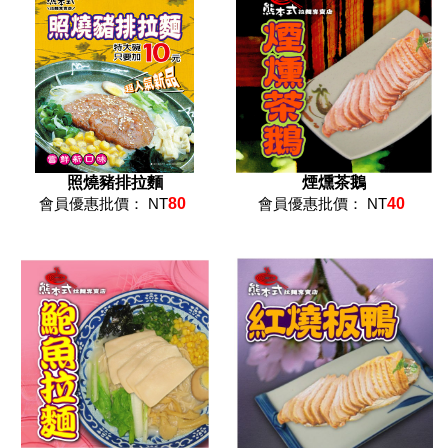
照燒豬排拉麵
煙燻茶鵝
會員優惠批價： NT
80
會員優惠批價： NT
40