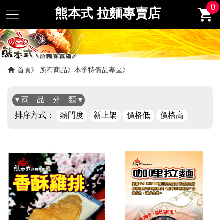
0
熊本式 拉麵專賣店
首頁
所有商品
本季特價品專區
▾ 商 品 分 類 ▾
排序方式：
熱門度
新上架
價格低
價格高