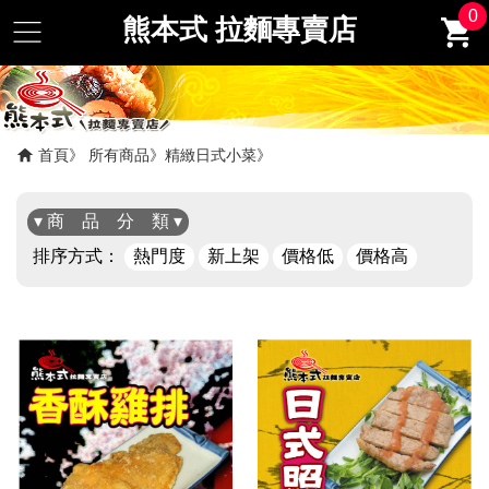
0
熊本式 拉麵專賣店
首頁
所有商品
精緻日式小菜
▾ 商 品 分 類 ▾
排序方式：
熱門度
新上架
價格低
價格高