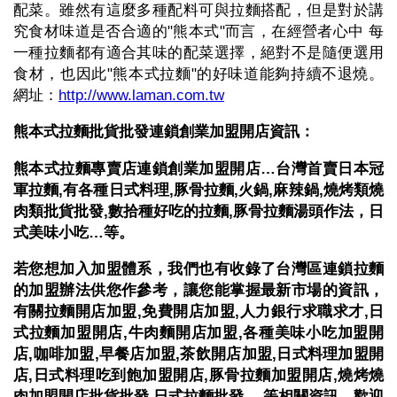
配菜。雖然有這麼多種配料可與拉麵搭配，但是對於講
究食材味道是否合適的"熊本式"而言，在經營者心中 每
一種拉麵都有適合其味的配菜選擇，絕對不是隨便選用
食材，也因此"熊本式拉麵"的好味道能夠持續不退燒。
網址：
http://www.laman.com.tw
熊本式拉麵批貨批發連鎖創業加盟開店資訊：
熊本式拉麵專賣店連鎖創業加盟開店…台灣首賣日本冠
軍拉麵,有各種日式料理,豚骨拉麵,火鍋,麻辣鍋,燒烤類燒
肉類批貨批發,數拾種好吃的拉麵,豚骨拉麵湯頭作法，日
式美味小吃…等。
若您想加入加盟體系，我們也有收錄了台灣區連鎖拉麵
的加盟辦法供您作參考，讓您能掌握最新市場的資訊，
有關拉麵開店加盟,免費開店加盟,人力銀行求職求才,日
式拉麵加盟開店,牛肉麵開店加盟,各種美味小吃加盟開
店,咖啡加盟,早餐店加盟,茶飲開店加盟,日式料理加盟開
店,日式料理吃到飽加盟開店,豚骨拉麵加盟開店,燒烤燒
肉加盟開店批貨批發,日式拉麵批發,…等相關資訊，歡迎