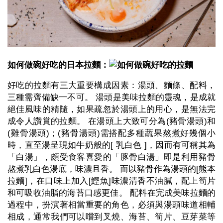
如何做碗好吃的日本拉麵：
好吃的拉麵有三大重要構成因素：湯頭、麵條、配料，
三種需齊備缺一不可。 湯頭是美味拉麵的靈魂，是成就
絕佳風味的精隨，如果疏忽於湯頭上的用心，是無法完
成令人讚賞的拉麵。 在湯頭上大致可分為(豬骨湯頭)和
(雞骨湯頭)；(豬骨湯頭)需搭配多種蔬果熬煮好幾個小
時，直至湯呈現如牛奶般的[ 乳白色 ]，因而有可稱其為
「白湯」，頗受食客喜愛的「豚骨白湯」即是利用豬骨
熬煮乳白色湯底，味濃且香。 而以豬骨作為湯頭的[熊本
拉麵]，在口味上加入[鰹魚]味濃清香不油膩，配上筍片
和可吸收油脂的海苔口感更佳。 配料在完成美味拉麵的
過程中，扮演著相當重要的角色，必須與湯頭味道相輔
相成，通常我們可以嚐到叉燒、海苔、筍片、豆芽菜等